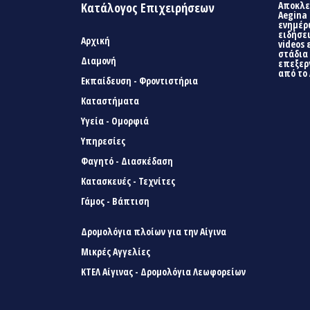
Αποκλει
Κατάλογος Επιχειρήσεων
Aegina 
ενημέρ
ειδήσει
Αρχική
videos 
στάδια
Διαμονή
επεξερ
από το 
Εκπαίδευση - Φροντιστήρια
Καταστήματα
Υγεία - Ομορφιά
Υπηρεσίες
Φαγητό - Διασκέδαση
Κατασκευές - Τεχνίτες
Γάμος - Βάπτιση
Δρομολόγια πλοίων για την Αίγινα
Μικρές Αγγελίες
ΚΤΕΛ Αίγινας - Δρομολόγια Λεωφορείων