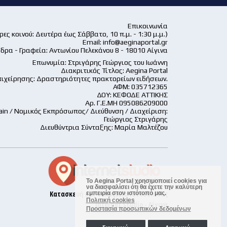
Επικοινωνία
ες κοινού: Δευτέρα έως Σάββατο, 10 π.μ. - 1:30 μ.μ.)
Email:
info@aeginaportal.gr
δρα - Γραφεία: Αντωνίου Πελεκάνου 8 - 18010 Αίγινα
Επωνυμία: Στριγάρης Γεώργιος του Ιωάννη
Διακριτικός Τίτλος: Aegina Portal
ιχείρησης: Δραστηριότητες πρακτορείων ειδήσεων.
ΑΦΜ: 035712365
ΔΟΥ: ΚΕΦΟΔΕ ΑΤΤΙΚΗΣ
Αρ. Γ.Ε.ΜΗ 095086209000
ain / Νομικός Εκπρόσωπος/ Διεύθυνση / Διαχείριση:
Γεώργιος Στριγάρης
Διευθύντρια Σύνταξης: Μαρία Μαλτέζου
Το Aegina Portal χρησιμοποιεί cookies για
να διασφαλίσει ότι θα έχετε την καλύτερη
Κατασκευή και Φιλοξενία Ιστοσελίδας
εμπειρία στον ιστότοπό μας.
Πολιτική cookies
Internet Studio - Αίγινα
Προστασία προσωπικών δεδομένων