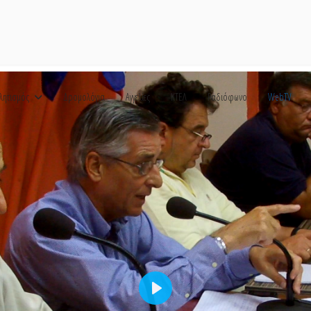
λητισμός
Δρομολόγια
Αγγελίες
ΚΤΕΛ
Ραδιόφωνο
WebTV