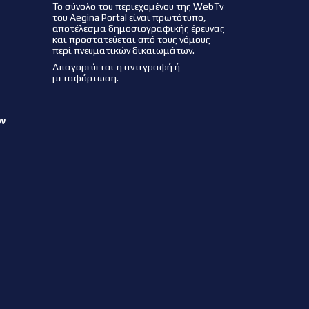
Το σύνολο του περιεχομένου της WebTv
του Aegina Portal είναι πρωτότυπο,
αποτέλεσμα δημοσιογραφικής έρευνας
και προστατεύεται από τους νόμους
περί πνευματικών δικαιωμάτων.
Απαγορεύεται η αντιγραφή ή
μεταφόρτωση.
ων