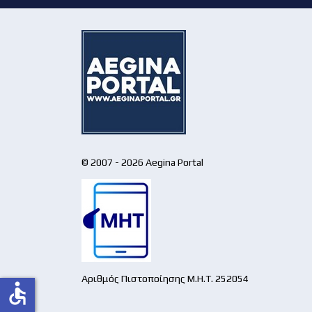
© 2007 - 2026 Aegina Portal
Αριθμός Πιστοποίησης Μ.Η.Τ. 252054
accessible