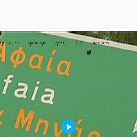
λητισμός
Δρομολόγια
Αγγελίες
ΚΤΕΛ
Ραδιόφωνο
WebTV