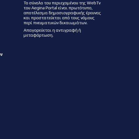
Το σύνολο του περιεχομένου της WebTv
του Aegina Portal είναι πρωτότυπο,
αποτέλεσμα δημοσιογραφικής έρευνας
και προστατεύεται από τους νόμους
περί πνευματικών δικαιωμάτων.
Απαγορεύεται η αντιγραφή ή
μεταφόρτωση.
ων