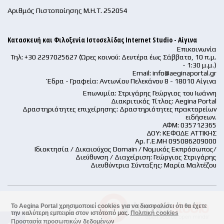
Αριθμός Πιστοποίησης Μ.Η.Τ. 252054
Κατασκευή και Φιλοξενία Ιστοσελίδας Internet Studio - Αίγινα
Επικοινωνία
Τηλ: +30 2297025627 (Ώρες κοινού: Δευτέρα έως Σάββατο, 10 π.μ.
- 1:30 μ.μ.)
Email:
info@aeginaportal.gr
Έδρα - Γραφεία: Αντωνίου Πελεκάνου 8 - 18010 Αίγινα
Επωνυμία: Στριγάρης Γεώργιος του Ιωάννη
Διακριτικός Τίτλος: Aegina Portal
Δραστηριότητες επιχείρησης: Δραστηριότητες πρακτορείων
ειδήσεων.
ΑΦΜ: 035712365
ΔΟΥ: ΚΕΦΟΔΕ ΑΤΤΙΚΗΣ
Αρ. Γ.Ε.ΜΗ 095086209000
Ιδιοκτησία / Δικαιούχος Domain / Νομικός Εκπρόσωπος/
Διεύθυνση / Διαχείριση: Γεώργιος Στριγάρης
Διευθύντρια Σύνταξης: Μαρία Μαλτέζου
Το Aegina Portal χρησιμοποιεί cookies για να διασφαλίσει ότι θα έχετε
την καλύτερη εμπειρία στον ιστότοπό μας.
Πολιτική cookies
accessible
Προστασία προσωπικών δεδομένων