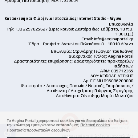
Αριθμός Πιστοποίησης Μ.Η.Τ. 252054
Κατασκευή και Φιλοξενία Ιστοσελίδας Internet Studio - Αίγινα
Επικοινωνία
Τηλ: +30 2297025627 (Ώρες κοινού: Δευτέρα έως Σάββατο, 10 π.μ.
- 1:30 μ.μ.)
Email:
info@aeginaportal.gr
Έδρα - Γραφεία: Αντωνίου Πελεκάνου 8 - 18010 Αίγινα
Επωνυμία: Στριγάρης Γεώργιος του Ιωάννη
Διακριτικός Τίτλος: Aegina Portal
Δραστηριότητες επιχείρησης: Δραστηριότητες πρακτορείων
ειδήσεων.
ΑΦΜ: 035712365
ΔΟΥ: ΚΕΦΟΔΕ ΑΤΤΙΚΗΣ
Αρ. Γ.Ε.ΜΗ 095086209000
Ιδιοκτησία / Δικαιούχος Domain / Νομικός Εκπρόσωπος/
Διεύθυνση / Διαχείριση: Γεώργιος Στριγάρης
Διευθύντρια Σύνταξης: Μαρία Μαλτέζου
Το Aegina Portal χρησιμοποιεί cookies για να διασφαλίσει ότι θα έχετε
την καλύτερη εμπειρία στον ιστότοπό μας.
Πολιτική cookies
accessible
Προστασία προσωπικών δεδομένων
Κατασκευή και Φιλοξενία Ιστοσελίδας