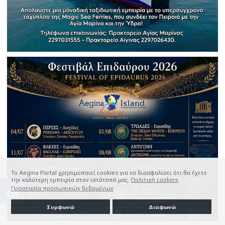
Το Aegina Portal χρησιμοποιεί cookies για να διασφαλίσει ότι θα έχετε
την καλύτερη εμπειρία στον ιστότοπό μας.
Πολιτική cookies
accessible
Προστασία προσωπικών δεδομένων
Συμφωνώ
Διαφωνώ