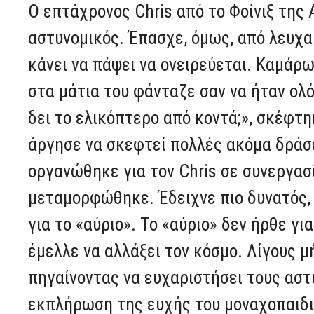
Ο επτάχρονος Chris από το Φοίνιξ της Α
αστυνομικός. Έπασχε, όμως, από λευχαι
κάνει να πάψει να ονειρεύεται. Καμάρ
στα μάτια του φάνταζε σαν να ήταν ολ
δει το ελικόπτερο από κοντά;», σκέφτηκ
άργησε να σκεφτεί πολλές ακόμα δράσ
οργανώθηκε για τον Chris σε συνεργασί
μεταμορφώθηκε. Έδειχνε πιο δυνατός, 
για το «αύριο». Το «αύριο» δεν ήρθε γι
έμελλε να αλλάξει τον κόσμο. Λίγους μ
πηγαίνοντας να ευχαριστήσει τους αστ
εκπλήρωση της ευχής του μοναχοπαιδιο