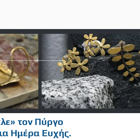
πλε» τον Πύργο
ια Ημέρα Ευχής.