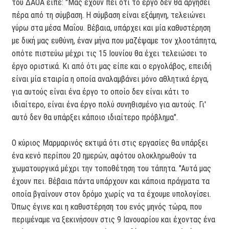
του ΔΑΟΑ είπε: "Μας έχουν πει ότι το έργο δεν θα αργήσει
πέρα από τη σύμβαση. Η σύμβαση είναι εξάμηνη, τελειώνει
γύρω στα μέσα Μαΐου. Βέβαια, υπάρχει και μία καθυστέρηση
με δική μας ευθύνη, έναν μήνα που μαζέψαμε τον χλοοτάπητα,
οπότε πιστεύω μέχρι τις 15 Ιουνίου θα έχει τελειώσει το
έργο οριστικά. Κι από ότι μας είπε και ο εργολάβος, επειδή
είναι μία εταιρία η οποία αναλαμβάνει μόνο αθλητικά έργα,
για αυτούς είναι ένα έργο το οποίο δεν είναι κάτι το
ιδιαίτερο, είναι ένα έργο πολύ συνηθισμένο για αυτούς. Γι'
αυτό δεν θα υπάρξει κάποιο ιδιαίτερο πρόβλημα".
Ο κύριος Μαρμαρινός εκτιμά ότι στις εργασίες θα υπάρξει
ένα κενό περίπου 20 ημερών, αφότου ολοκληρωθούν τα
χωματουργικά μέχρι την τοποθέτηση του τάπητα. "Αυτά μας
έχουν πει. Βέβαια πάντα υπάρχουν και κάποια πράγματα τα
οποία βγαίνουν στον δρόμο χωρίς να τα έχουμε υπολογίσει.
Όπως έγινε και η καθυστέρηση του ενός μηνός τώρα, που
περιμέναμε να ξεκινήσουν στις 9 Ιανουαρίου και έχοντας ένα