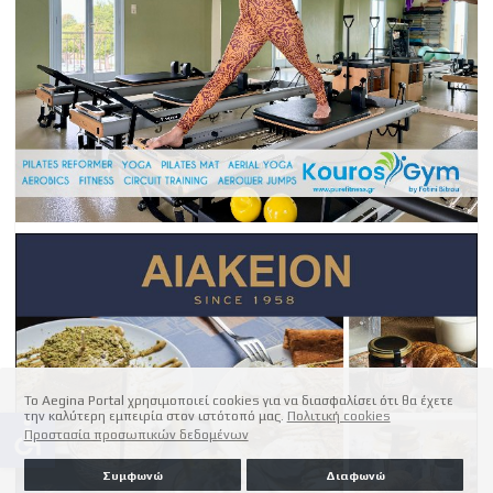
Το Aegina Portal χρησιμοποιεί cookies για να διασφαλίσει ότι θα έχετε
την καλύτερη εμπειρία στον ιστότοπό μας.
Πολιτική cookies
accessible
Προστασία προσωπικών δεδομένων
Συμφωνώ
Διαφωνώ