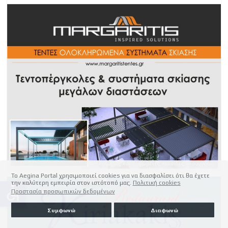
Το Aegina Portal χρησιμοποιεί cookies για να διασφαλίσει ότι θα έχετε
την καλύτερη εμπειρία στον ιστότοπό μας.
Πολιτική cookies
accessible
Προστασία προσωπικών δεδομένων
Συμφωνώ
Διαφωνώ