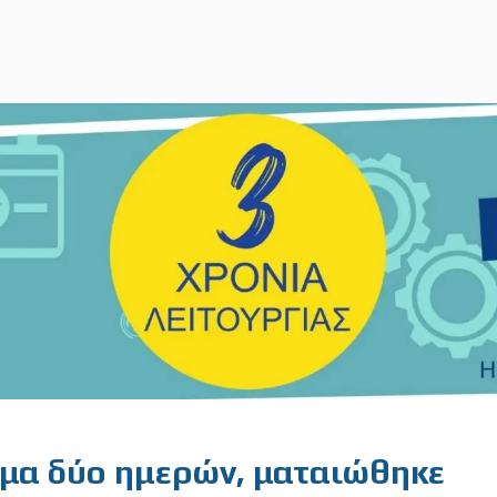
ημα δύο ημερών, ματαιώθηκε