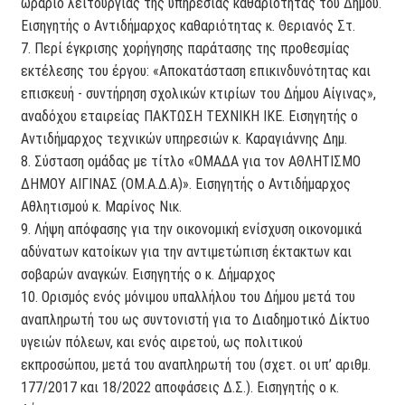
ωράριο λειτουργίας της υπηρεσίας καθαριότητας του Δήμου.
Εισηγητής ο Αντιδήμαρχος καθαριότητας κ. Θεριανός Στ.
7. Περί έγκρισης χορήγησης παράτασης της προθεσμίας
εκτέλεσης του έργου: «Αποκατάσταση επικινδυνότητας και
επισκευή - συντήρηση σχολικών κτιρίων του Δήμου Αίγινας»,
αναδόχου εταιρείας ΠΑΚΤΩΣΗ ΤΕΧΝΙΚΗ ΙΚΕ. Εισηγητής ο
Αντιδήμαρχος τεχνικών υπηρεσιών κ. Καραγιάννης Δημ.
8. Σύσταση ομάδας με τίτλο «ΟΜΑΔΑ για τον ΑΘΛΗΤΙΣΜΟ
ΔΗΜΟΥ ΑΙΓΙΝΑΣ (ΟΜ.Α.Δ.Α)». Εισηγητής ο Αντιδήμαρχος
Αθλητισμού κ. Μαρίνος Νικ.
9. Λήψη απόφασης για την οικονομική ενίσχυση οικονομικά
αδύνατων κατοίκων για την αντιμετώπιση έκτακτων και
σοβαρών αναγκών. Εισηγητής ο κ. Δήμαρχος
10. Ορισμός ενός μόνιμου υπαλλήλου του Δήμου μετά του
αναπληρωτή του ως συντονιστή για το Διαδημοτικό Δίκτυο
υγειών πόλεων, και ενός αιρετού, ως πολιτικού
εκπροσώπου, μετά του αναπληρωτή του (σχετ. οι υπ’ αριθμ.
177/2017 και 18/2022 αποφάσεις Δ.Σ.). Εισηγητής ο κ.