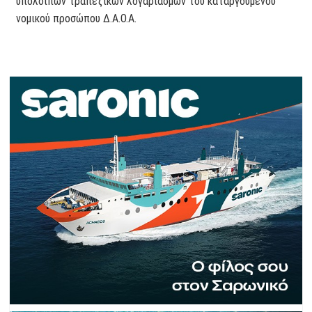
υπολοίπων τραπεζικών λογαριασμών του καταργούμενου
νομικού προσώπου Δ.Α.Ο.Α.