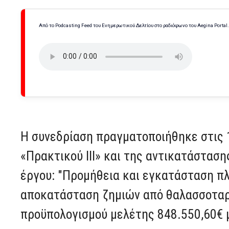
Από το Podcasting Feed του Ενημερωτικού Δελτίου στο ραδιόφωνο του Aegina Portal
Η συνεδρίαση πραγματοποιήθηκε στις 1
«Πρακτικού ΙIΙ» και της αντικατάστασ
έργου: "Προμήθεια και εγκατάσταση π
αποκατάσταση ζημιών από θαλασσοταρα
προϋπολογισμού μελέτης 848.550,60€ μ