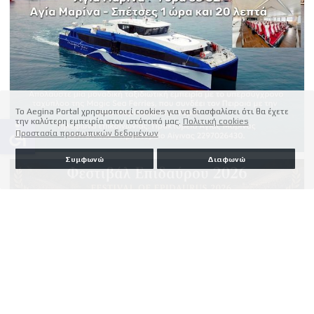
Το Aegina Portal χρησιμοποιεί cookies για να διασφαλίσει ότι θα έχετε
την καλύτερη εμπειρία στον ιστότοπό μας.
Πολιτική cookies
accessible
Προστασία προσωπικών δεδομένων
Συμφωνώ
Διαφωνώ