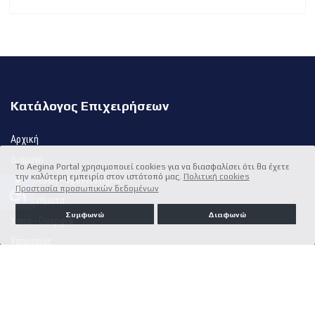
Κατάλογος Επιχειρήσεων
Αρχική
Διαμονή
Το Aegina Portal χρησιμοποιεί cookies για να διασφαλίσει ότι θα έχετε
την καλύτερη εμπειρία στον ιστότοπό μας.
Πολιτική cookies
Εκπαίδευση - Φροντιστήρια
accessible
Προστασία προσωπικών δεδομένων
Καταστήματα
Συμφωνώ
Διαφωνώ
Υγεία - Ομορφιά
Υπηρεσίες
Φαγητό - Διασκέδαση
Κατασκευές - Τεχνίτες
Γάμος - Βάπτιση