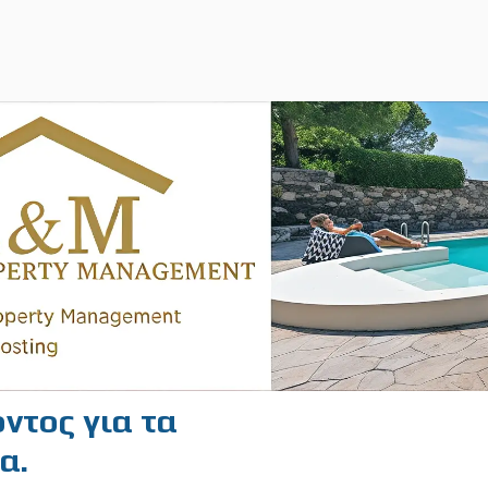
ντος για τα
α.