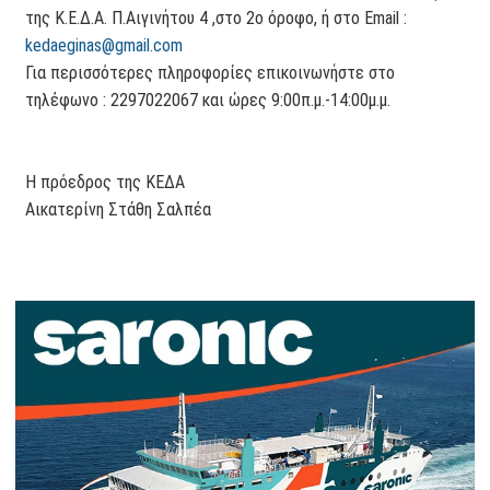
της Κ.Ε.Δ.Α. Π.Αιγινήτου 4 ,στο 2ο όροφο, ή στο Email :
kedaeginas@gmail.com
Για περισσότερες πληροφορίες επικοινωνήστε στο
τηλέφωνο : 2297022067 και ώρες 9:00π.μ.-14:00μ.μ.
Η πρόεδρος της ΚΕΔΑ
Αικατερίνη Στάθη Σαλπέα