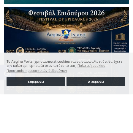
Το Aegina Portal χρησιμοποιεί cookies για να διασφαλίσει ότι θα έχετε
την καλύτερη εμπειρία στον ιστότοπό μας.
Πολιτική cookies
accessible
Προστασία προσωπικών δεδομένων
Συμφωνώ
Διαφωνώ