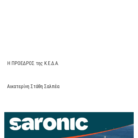
Η ΠΡΟΕΔΡΟΣ της Κ.Ε.Δ.Α.
Αικατερίνη Στάθη Σαλπέα