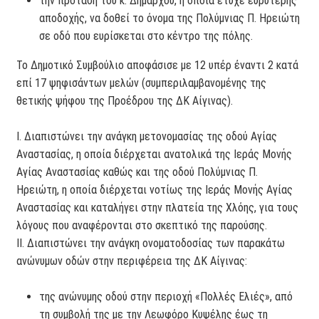
την πρόταση του κ. Δημάρχου, η οποία έτυχε ευρύτερης
αποδοχής, να δοθεί το όνομα της Πολύμνιας Π. Ηρειώτη
σε οδό που ευρίσκεται στο κέντρο της πόλης.
Το Δημοτικό Συμβούλιο αποφάσισε με 12 υπέρ έναντι 2 κατά
επί 17 ψηφισάντων μελών (συμπεριλαμβανομένης της
θετικής ψήφου της Προέδρου της ΔΚ Αίγινας).
Ι. Διαπιστώνει την ανάγκη μετονομασίας της οδού Αγίας
Αναστασίας, η οποία διέρχεται ανατολικά της Ιεράς Μονής
Αγίας Αναστασίας καθώς και της οδού Πολύμνιας Π.
Ηρειώτη, η οποία διέρχεται νοτίως της Ιεράς Μονής Αγίας
Αναστασίας και καταλήγει στην πλατεία της Χλόης, για τους
λόγους που αναφέρονται στο σκεπτικό της παρούσης.
ΙΙ. Διαπιστώνει την ανάγκη ονοματοδοσίας των παρακάτω
ανώνυμων οδών στην περιφέρεια της ΔΚ Αίγινας:
της ανώνυμης οδού στην περιοχή «Πολλές Ελιές», από
τη συμβολή της με την Λεωφόρο Κυψέλης έως τη