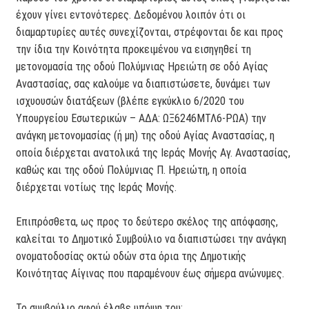
έχουν γίνει εντονότερες. Δεδομένου λοιπόν ότι οι
διαμαρτυρίες αυτές συνεχίζονται, στρέφονται δε και προς
την ίδια την Κοινότητα προκειμένου να εισηγηθεί τη
μετονομασία της οδού Πολύμνιας Ηρειώτη σε οδό Αγίας
Αναστασίας, σας καλούμε να διαπιστώσετε, δυνάμει των
ισχυουσών διατάξεων (βλέπε εγκύκλιο 6/2020 του
Υπουργείου Εσωτερικών – ΑΔΑ: ΩΞ6246ΜΤΛ6-ΡΩΑ) την
ανάγκη μετονομασίας (ή μη) της οδού Αγίας Αναστασίας, η
οποία διέρχεται ανατολικά της Ιεράς Μονής Αγ. Αναστασίας,
καθώς και της οδού Πολύμνιας Π. Ηρειώτη, η οποία
διέρχεται νοτίως της Ιεράς Μονής.
Επιπρόσθετα, ως προς το δεύτερο σκέλος της απόφασης,
καλείται το Δημοτικό Συμβούλιο να διαπιστώσει την ανάγκη
ονοματοδοσίας οκτώ οδών στα όρια της Δημοτικής
Κοινότητας Αίγινας που παραμένουν έως σήμερα ανώνυμες.
Το συμβούλιο αφού έλαβε υπόψη του: