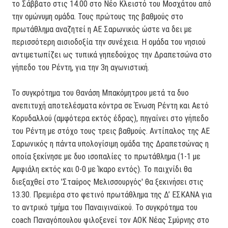
το Σάββατο στις 14.00 στο Νέο Κλειστό του Μοσχάτου από
την ομώνυμη ομάδα. Τους πρώτους της βαθμούς στο
πρωτάθλημα αναζητεί η ΑΕ Σαρωνικός ώστε να δει με
περισσότερη αισιοδοξία την συνέχεια. Η ομάδα του νησιού
αντιμετωπίζει ως τυπικά γηπεδούχος την Δραπετσώνα στο
γήπεδο του Ρέντη, για την 3η αγωνιστική.
Το συγκρότημα του Θανάση Μπακόμητρου μετά τα δυο
ανεπιτυχή αποτελέσματα κόντρα σε Ένωση Ρέντη και Αετό
Κορυδαλλού (αμφότερα εκτός έδρας), πηγαίνει στο γήπεδο
του Ρέντη με στόχο τους τρεις βαθμούς. Αντίπαλος της ΑΕ
Σαρωνικός η πάντα υπολογίσιμη ομάδα της Δραπετσώνας η
οποία ξεκίνησε με δυο ισοπαλίες το πρωτάθλημα (1-1 με
Αμφιάλη εκτός και 0-0 με Ίκαρο εντός). Το παιχνίδι θα
διεξαχθεί στο 'Σταύρος Μελισσουργός' θα ξεκινήσει στις
13.30. Πρεμιέρα στο φετινό πρωτάθλημα της Δ’ ΕΣΚΑΝΑ για
το αντρικό τμήμα του Παναιγιναϊκού. Το συγκρότημα του
coach Παναγόπουλου φιλοξενεί τον ΑΟΚ Νέας Σμύρνης στο