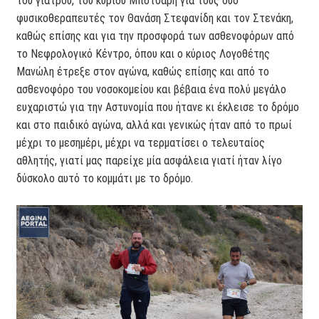
του γιατρού, του κυρίου Μπότσαρη για τους δύο
φυσικοθεραπευτές τον Θανάση Στεφανίδη και τον Στενάκη,
καθώς επίσης και για την προσφορά των ασθενοφόρων από
το Νεφρολογικό Κέντρο, όπου και ο κύριος Λογοθέτης
Μανώλη έτρεξε στον αγώνα, καθώς επίσης και από το
ασθενοφόρο του νοσοκομείου και βέβαια ένα πολύ μεγάλο
ευχαριστώ για την Αστυνομία που ήτανε κι έκλεισε το δρόμο
και στο παιδικό αγώνα, αλλά και γενικώς ήταν από το πρωί
μέχρι το μεσημέρι, μέχρι να τερματίσει ο τελευταίος
αθλητής, γιατί μας παρείχε μία ασφάλεια γιατί ήταν λίγο
δύσκολο αυτό το κομμάτι με το δρόμο.