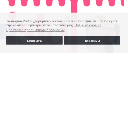
Το Aegina Portal χρησιμοποιεί cookies για να διασφαλίσει ότι θα έχετε
την καλύτερη εμπειρία στον ιστότοπό μας.
Πολιτική cookies
accessible
Προστασία προσωπικών δεδομένων
Συμφωνώ
Διαφωνώ