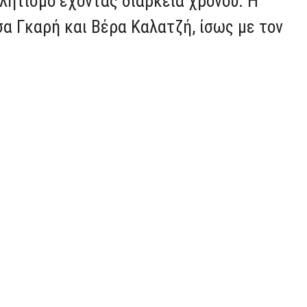
λητισμό έχοντας διάρκεια χρόνου. Η
σα Γκαρή και Βέρα Καλατζή, ίσως με τον