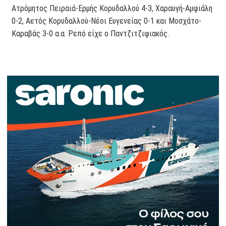
Ατρόμητος Πειραιά-Ερμής Κορυδαλλού 4-3, Χαραυγή-Αμφιάλη
0-2, Αετός Κορυδαλλού-Νέοι Ευγενείας 0-1 και Μοσχάτο-
Καραβάς 3-0 α.α. Ρεπό είχε ο Παντζιτζιφιακός.