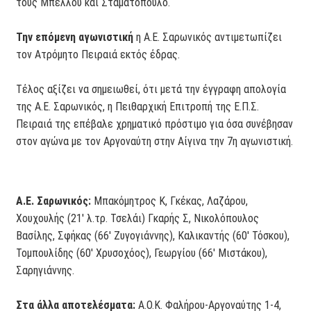
τους Μπέλλου και Σταματόπουλο.
Την επόμενη αγωνιστική
η Α.Ε. Σαρωνικός αντιμετωπίζει
τον Ατρόμητο Πειραιά εκτός έδρας.
Τέλος αξίζει να σημειωθεί, ότι μετά την έγγραφη απολογία
της Α.Ε. Σαρωνικός, η Πειθαρχική Επιτροπή της Ε.Π.Σ.
Πειραιά της επέβαλε χρηματικό πρόστιμο για όσα συνέβησαν
στον αγώνα με τον Αργοναύτη στην Αίγινα την 7η αγωνιστική.
Α.Ε. Σαρωνικός:
Μπακόμητρος Κ, Γκέκας, Λαζάρου,
Χουχουλής (21' λ.τρ. Τσελάι) Γκαρής Σ, Νικολόπουλος
Βασίλης, Σφήκας (66' Ζυγογιάννης), Καλικαντής (60' Τόσκου),
Τομπουλίδης (60' Χρυσοχόος), Γεωργίου (66' Μιστάκου),
Σαρηγιάννης.
Στα άλλα αποτελέσματα:
Α.Ο.Κ. Φαλήρου-Αργοναύτης 1-4,