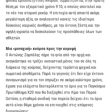
φυσικά εμπόδια (στιπλ) Ανδρών, τερματίζοντας στην πρώτη
θέση με τον εξαιρετικό χρόνο 9:10, ο οποίος αποτελεί και
το νέο του ατομικό ρεκόρ. Η επιτυχία αυτή αποκτά ακόμη
μεγαλύτερη αξία, αν αναλογιστεί κανείς τις ιδιαίτερα
δύσκολες καιρικές συνθήκες, με την έντονη ζέστη και την
υψηλή υγρασία να δυσκολεύουν τις προσπάθειες όλων των
αθλητών.
Μια «μοναχική» κούρσα προς την κορυφή
Ο Αντώνης Ζαμπέλης πήρε τα ηνία από την αρχή και
αναγκάστηκε να τρέξει ουσιαστικά μόνος του σε όλη τη
διάρκεια της κούρσας, δείχνοντας τεράστια ψυχικά και
σωματικά αποθέματα. Παρά το γεγονός ότι δεν είχε έντονο
συναγωνισμό για να τον σπρώξει σε ακόμα καλύτερο χρόνο,
έχασε για ελάχιστα δευτερόλεπτα το όριο για το Παγκόσμιο
Πρωτάθλημα Κ20 που θα διεξαχθεί στο Λίμα του Περού.
Ωστόσο, η σταθερά ανοδική του πορεία δείχνει ότι το όριο
αυτό είναι θέμα χρόνου να επιτευχθεί στις επόμενες
διοργανώσεις.