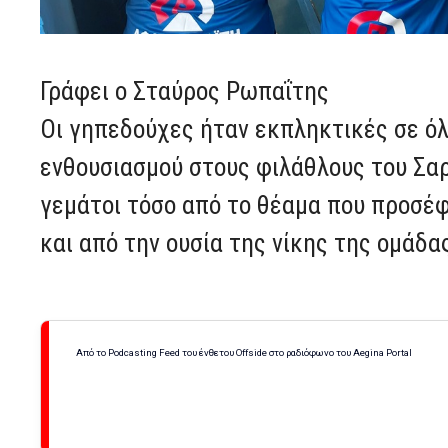
Γράφει ο Σταύρος Ρωπαΐτης
Οι γηπεδούχες ήταν εκπληκτικές σε ό
ενθουσιασμού στους φιλάθλους του Σαρ
γεμάτοι τόσο από το θέαμα που προσέφ
και από την ουσία της νίκης της ομάδα
Από το Podcasting Feed του ένθετου Offside στο ραδιόφωνο του Aegina Portal