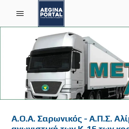
Featured
Α.Ο.Α. Σαρωνικός - Α.Π.Σ. Αλί
αγωνιστική των Κ-16 των κο