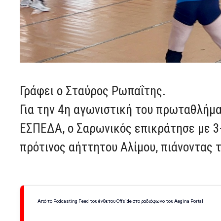
Γράφει ο Σταύρος Ρωπαΐτης.
Για την 4η αγωνιστική του πρωταθλήμα
ΕΣΠΕΔΑ, ο Σαρωνικός επικράτησε με 3
πρότινος αήττητου Αλίμου, πιάνοντας 
Από το Podcasting Feed του ένθετου Offside στο ραδιόφωνο του Aegina Portal