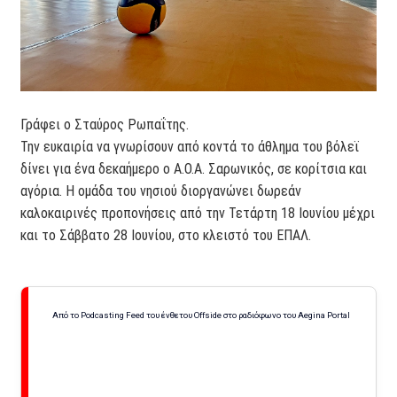
Γράφει ο Σταύρος Ρωπαΐτης.
Την ευκαιρία να γνωρίσουν από κοντά το άθλημα του βόλεϊ
δίνει για ένα δεκαήμερο ο Α.Ο.Α. Σαρωνικός, σε κορίτσια και
αγόρια. Η ομάδα του νησιού διοργανώνει δωρεάν
καλοκαιρινές προπονήσεις από την Τετάρτη 18 Ιουνίου μέχρι
και το Σάββατο 28 Ιουνίου, στο κλειστό του ΕΠΑΛ.
Από το Podcasting Feed του ένθετου Offside στο ραδιόφωνο του Aegina Portal