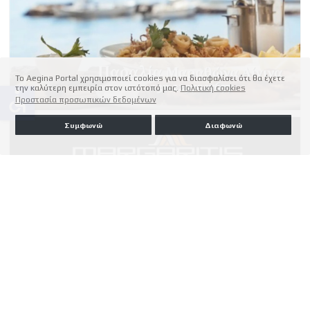
Το Aegina Portal χρησιμοποιεί cookies για να διασφαλίσει ότι θα έχετε
την καλύτερη εμπειρία στον ιστότοπό μας.
Πολιτική cookies
accessible
Προστασία προσωπικών δεδομένων
Συμφωνώ
Διαφωνώ