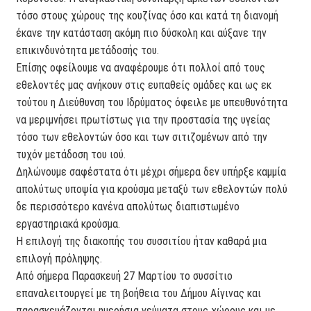
τόσο στους χώρους της κουζίνας όσο και κατά τη διανομή
έκανε την κατάσταση ακόμη πιο δύσκολη και αύξανε την
επικινδυνότητα μετάδοσής του.
Επίσης οφείλουμε να αναφέρουμε ότι πολλοί από τους
εθελοντές μας ανήκουν στις ευπαθείς ομάδες και ως εκ
τούτου η Διεύθυνση του Ιδρύματος όφειλε με υπευθυνότητα
να μεριμνήσει πρωτίστως για την προστασία της υγείας
τόσο των εθελοντών όσο και των σιτιζομένων από την
τυχόν μετάδοση του ιού.
Δηλώνουμε σαφέστατα ότι μέχρι σήμερα δεν υπήρξε καμμία
απολύτως υποψία για κρούσμα μεταξύ των εθελοντών πολύ
δε περισσότερο κανένα απολύτως διαπιστωμένο
εργαστηριακά κρούσμα.
Η επιλογή της διακοπής του συσσιτίου ήταν καθαρά μια
επιλογή πρόληψης.
Από σήμερα Παρασκευή 27 Μαρτίου το συσσίτιο
επαναλειτουργεί με τη βοήθεια του Δήμου Αίγινας και
παρασκευάζονται ημερήσια γεύματα στους χώρους και με