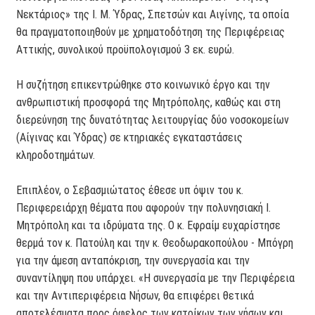
Νεκτάριος» της Ι. Μ. Ύδρας, Σπετσών και Αιγίνης, τα οποία
θα πραγματοποιηθούν με χρηματοδότηση της Περιφέρειας
Αττικής, συνολικού προϋπολογισμού 3 εκ. ευρώ.
Η συζήτηση επικεντρώθηκε στο κοινωνικό έργο και την
ανθρωπιστική προσφορά της Μητρόπολης, καθώς και στη
διερεύνηση της δυνατότητας λειτουργίας δύο νοσοκομείων
(Αίγινας και Ύδρας) σε κτηριακές εγκαταστάσεις
κληροδοτημάτων.
Επιπλέον, ο Σεβασμιώτατος έθεσε υπ όψιν του κ.
Περιφερειάρχη θέματα που αφορούν την πολυνησιακή Ι.
Μητρόπολη και τα ιδρύματα της. Ο κ. Εφραίμ ευχαρίστησε
θερμά τον κ. Πατούλη και την κ. Θεοδωρακοπούλου - Μπόγρη
για την άμεση ανταπόκριση, την συνεργασία και την
συναντίληψη που υπάρχει. «Η συνεργασία με την Περιφέρεια
και την Αντιπεριφέρεια Νήσων, θα επιφέρει θετικά
αποτελέσματα προς όφελος των κατοίκων των νήσων και