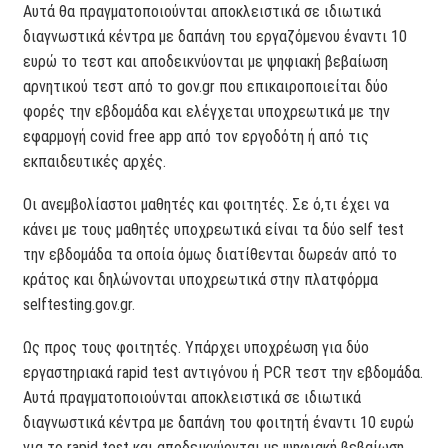
Αυτά θα πραγματοποιούνται αποκλειστικά σε ιδιωτικά
διαγνωστικά κέντρα με δαπάνη του εργαζόμενου έναντι 10
ευρώ το τεστ και αποδεικνύονται με ψηφιακή βεβαίωση
αρνητικού τεστ από το gov.gr που επικαιροποιείται δύο
φορές την εβδομάδα και ελέγχεται υποχρεωτικά με την
εφαρμογή covid free app από τον εργοδότη ή από τις
εκπαιδευτικές αρχές.
Οι ανεμβολίαστοι μαθητές και φοιτητές. Σε ό,τι έχει να
κάνει με τους μαθητές υποχρεωτικά είναι τα δύο self test
την εβδομάδα τα οποία όμως διατίθενται δωρεάν από το
κράτος και δηλώνονται υποχρεωτικά στην πλατφόρμα
selftesting.gov.gr.
Ως προς τους φοιτητές. Υπάρχει υποχρέωση για δύο
εργαστηριακά rapid test αντιγόνου ή PCR τεστ την εβδομάδα.
Αυτά πραγματοποιούνται αποκλειστικά σε ιδιωτικά
διαγνωστικά κέντρα με δαπάνη του φοιτητή έναντι 10 ευρώ
για το rapid test και αποδεικνύονται με ψηφιακή βεβαίωση