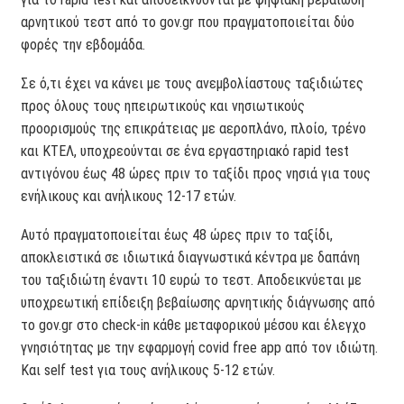
αρνητικού τεστ από το gov.gr που πραγματοποιείται δύο
φορές την εβδομάδα.
Σε ό,τι έχει να κάνει με τους ανεμβολίαστους ταξιδιώτες
προς όλους τους ηπειρωτικούς και νησιωτικούς
προορισμούς της επικράτειας με αεροπλάνο, πλοίο, τρένο
και ΚΤΕΛ, υποχρεούνται σε ένα εργαστηριακό rapid test
αντιγόνου έως 48 ώρες πριν το ταξίδι προς νησιά για τους
ενήλικους και ανήλικους 12-17 ετών.
Αυτό πραγματοποιείται έως 48 ώρες πριν το ταξίδι,
αποκλειστικά σε ιδιωτικά διαγνωστικά κέντρα με δαπάνη
του ταξιδιώτη έναντι 10 ευρώ το τεστ. Αποδεικνύεται με
υποχρεωτική επίδειξη βεβαίωσης αρνητικής διάγνωσης από
το gov.gr στο check-in κάθε μεταφορικού μέσου και έλεγχο
γνησιότητας με την εφαρμογή covid free app από τον ιδιώτη.
Και self test για τους ανήλικους 5-12 ετών.