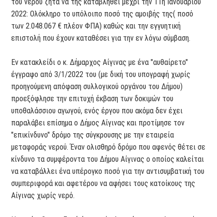
του νερού ζητά να της καταβληθεί μέχρι την 11η Ιανουαρίου
2022: Ολόκληρο το υπόλοιπο ποσό της αμοιβής της( ποσό
των 2.048.067 € πλέον ΦΠΑ) καθώς και την εγγυητική
επιστολή που έχουν καταθέσει για την εν λόγω σύμβαση.
Εν κατακλείδι ο κ. Δήμαρχος Αίγινας με ένα "αυθαίρετο"
έγγραφο από 3/1/2022 του (με δική του υπογραφή χωρίς
προηγούμενη απόφαση συλλογικού οργάνου του Δήμου)
προεξόφλησε την επιτυχή έκβαση των δοκιμών του
υποθαλάσσιου αγωγού, ενός έργου που ακόμα δεν έχει
παραλάβει επίσημα ο Δήμος Αίγινας και προτίμησε τον
"επικίνδυνο" δρόμο της σύγκρουσης με την εταιρεία
μεταφοράς νερού. Έναν ολισθηρό δρόμο που αφενός θέτει σε
κίνδυνο τα συμφέροντα του Δήμου Αίγινας ο οποίος καλείται
να καταβάλλει ένα υπέρογκο ποσό για την αντισυμβατική του
συμπεριφορά και αφετέρου να αφήσει τους κατοίκους της
Αίγινας χωρίς νερό.