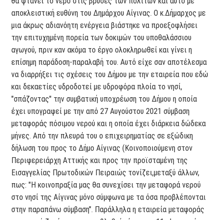
θα φτάνει το νερό στις βρύσες των πολιτών και αυτό με
αποκλειστική ευθύνη του Δημάρχου Αίγινας. Ο κ.Δήμαρχος με
μια άκρως αδιανόητη ενέργεια βιάστηκε να προεξοφλήσει
την επιτυχημένη πορεία των δοκιμών του υποθαλάσσιου
αγωγού, πριν καν ακόμα το έργο ολοκληρωθεί και γίνει η
επίσημη παράδοση-παραλαβή του. Αυτό είχε σαν αποτέλεσμα
να διαρρήξει τις σχέσεις του Δήμου με την εταιρεία που εδώ
και δεκαετίες υδροδοτεί με υδροφόρα πλοία το νησί,
"σπάζοντας" την συμβατική υποχρέωση του Δήμου η οποία
έχει υπογραφεί με την από 27 Αυγούστου 2021 σύμβαση
μεταφοράς πόσιμου νερού και η οποία έχει διάρκεια δώδεκα
μήνες. Από την πλευρά του ο επιχειρηματίας σε εξώδικη
δήλωση του προς το Δήμο Αίγινας (Κοινοποιούμενη στον
Περιφερειάρχη Αττικής και προς την προϊσταμένη της
Εισαγγελίας Πρωτοδικών Πειραιώς τονίζει,μεταξύ άλλων,
πως: "Η κοινοπραξία μας θα συνεχίσει την μεταφορά νερού
στο νησί της Αίγινας μόνο σύμφωνα με τα όσα προβλέπονται
στην παραπάνω σύμβαση". Παράλληλα η εταιρεία μεταφοράς