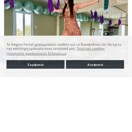
Το Aegina Portal χρησιμοποιεί cookies για να διασφαλίσει ότι θα έχετε
την καλύτερη εμπειρία στον ιστότοπό μας.
Πολιτική cookies
accessible
Προστασία προσωπικών δεδομένων
Συμφωνώ
Διαφωνώ