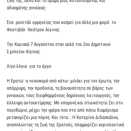
ζωή της, αλλά και το δράμα μιας καταπιεσμένης και
αδικημένης γυναίκας.
Ένα ρεσιτάλ ερμηνείας που κοσμεί για άλλη μια φορά το
Φεστιβάλ Θεάτρου Αίγινας.
Την Κυριακή 7 Αυγούστου στην αυλή του 2ου Δημοτικού
Σχολείου Αίγινας.
Λίγα λόγια για το έργο:
Η Ερατώ -η νοικοκυρά από κάτω- μιλάει για τον έρωτα, την
απόρριψη, την προδοσία, τη βαναυσότητα σε βάρος των
γυναικών, τους διεφθαρμένους δημόσιους λειτουργούς, την
έλλειψη αυτοεκτίμησης. Με υπομονή και στωικότητα ζει στο
περιθώριο, μέχρι την ημέρα που στο από πάνω διαμέρισμα
μετακομίζει μια πόρνη. Και τότε… Η Κατερίνα Διδασκάλου,
αναπολώντας τη ζωή της Ερατούς, πλημμυρίζει κυριολεκτικά