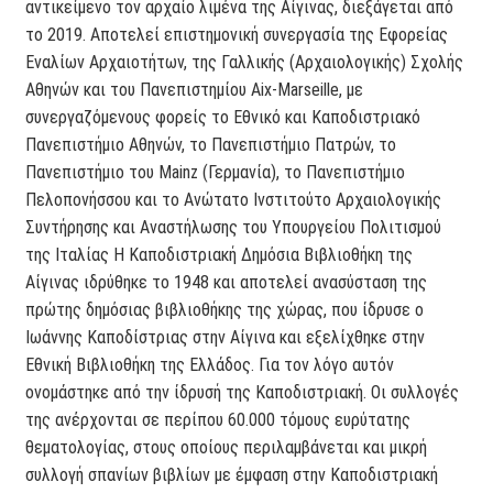
αντικείμενο τον αρχαίο λιμένα της Αίγινας, διεξάγεται από
το 2019. Αποτελεί επιστημονική συνεργασία της Εφορείας
Εναλίων Αρχαιοτήτων, της Γαλλικής (Αρχαιολογικής) Σχολής
Αθηνών και του Πανεπιστημίου Aix-Marseille, με
συνεργαζόμενους φορείς το Εθνικό και Καποδιστριακό
Πανεπιστήμιο Αθηνών, το Πανεπιστήμιο Πατρών, το
Πανεπιστήμιο του Mainz (Γερμανία), το Πανεπιστήμιο
Πελοπονήσσου και το Ανώτατο Ινστιτούτο Αρχαιολογικής
Συντήρησης και Αναστήλωσης του Υπουργείου Πολιτισμού
της Ιταλίας H Καποδιστριακή Δημόσια Βιβλιοθήκη της
Αίγινας ιδρύθηκε το 1948 και αποτελεί ανασύσταση της
πρώτης δημόσιας βιβλιοθήκης της χώρας, που ίδρυσε ο
Ιωάννης Καποδίστριας στην Αίγινα και εξελίχθηκε στην
Εθνική Βιβλιοθήκη της Ελλάδος. Για τον λόγο αυτόν
ονομάστηκε από την ίδρυσή της Καποδιστριακή. Οι συλλογές
της ανέρχονται σε περίπου 60.000 τόμους ευρύτατης
θεματολογίας, στους οποίους περιλαμβάνεται και μικρή
συλλογή σπανίων βιβλίων με έμφαση στην Καποδιστριακή