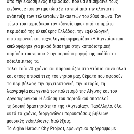
από την έκδοση ενός περιοδικού που θα επισήμαινε τους
κινδύνους που αντιμετώπιζε το νησί από την αλόγιστη
ανάπτυξη των τελευταίων δεκαετιών του 20ού αιώνα. Τον
τίτλο του περιοδικού τον «δανείστηκε» από το πρώτο
περιοδικό της ελεύθερης Ελλάδας, την «φιλολογική,
επιστημονική και τεχνολογική εφημερίδα» «Η Αιγιναία» που
κυκλοφόρησε για μικρό διάστημα στην καποδιστριακή
περίοδο του νησιού. Στην παρούσα μορφή της εκδίδεται
αδιαλείπτως τα
τελευταία 20 χρόνια και παρουσιάζει στο ντόπιο κοινό αλλά
και στους επισκέπτες του νησιού μας, θέματα που αφορούν
το περιβάλλον, την αρχιτεκτονική, την ιστορία, τη
λαογραφία και γενικά τον πολιτισμό της Αίγινας και του
Αργοσαρωνικού. Η έκδοση του περιοδικού αποτελεί
τη βασική δραστηριότητα της «Αιγιναίας». Παράλληλα, όλα
αυτά τα χρόνια, διοργανώνει παρουσιάσεις βιβλίων,
μουσικές εκδηλώσεις, διαλέξεις.
Το Aigina Harbour City Project, ερευνητικό πρόγραμμα με