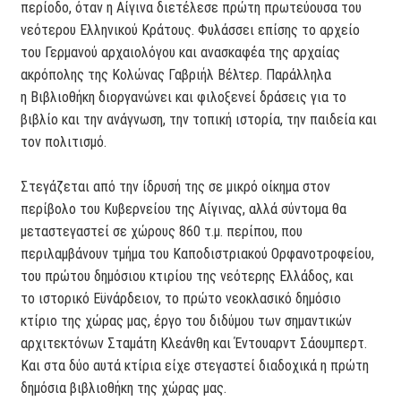
περίοδο, όταν η Αίγινα διετέλεσε πρώτη πρωτεύουσα του
νεότερου Ελληνικού Κράτους. Φυλάσσει επίσης το αρχείο
του Γερμανού αρχαιολόγου και ανασκαφέα της αρχαίας
ακρόπολης της Κολώνας Γαβριήλ Βέλτερ. Παράλληλα
η Βιβλιοθήκη διοργανώνει και φιλοξενεί δράσεις για το
βιβλίο και την ανάγνωση, την τοπική ιστορία, την παιδεία και
τον πολιτισμό.
Στεγάζεται από την ίδρυσή της σε μικρό οίκημα στον
περίβολο του Κυβερνείου της Αίγινας, αλλά σύντομα θα
μεταστεγαστεί σε χώρους 860 τ.μ. περίπου, που
περιλαμβάνουν τμήμα του Καποδιστριακού Ορφανοτροφείου,
του πρώτου δημόσιου κτιρίου της νεότερης Ελλάδος, και
το ιστορικό Εϋνάρδειον, το πρώτο νεοκλασικό δημόσιο
κτίριο της χώρας μας, έργο του διδύμου των σημαντικών
αρχιτεκτόνων Σταμάτη Κλεάνθη και Έντουαρντ Σάουμπερτ.
Και στα δύο αυτά κτίρια είχε στεγαστεί διαδοχικά η πρώτη
δημόσια βιβλιοθήκη της χώρας μας.