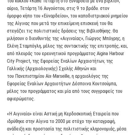
του κύκλου «Κάθε Τετάρτη στο Εϋνάρδειο με ένα βιβλίο»,
αύριο, Τετάρτη 16 Αυγούστου, στις 9 το βράδυ. στον
όμορφο κήπο του «Εϋναρδείου», του καποδιστριακού μνημείου
της Αίγινας που μετά την επικείμενη επισκευή του θα
στεγάζει τις πολιτιστικές δράσεις της Βιβλιοθήκης. Θα
μιλήσουν ο διευθυντής της «Αιγιναίας», Γιώργος Μπόγρης, η
Ελένη Σταμπόγλη, μέλος της συντακτικής της επιτροπής, και,
από πλευράς του ερευνητικού προγράμματος Aigina Harbour
City Project, της Εφορείας Εναλίων Αρχαιοτήτων, της
Γαλλικής (Αρχαιολογικής) Σχολής Αθηνών και
του Πανεπιστημίου Aix-Marseille, η αρχαιολόγος της
Εφορείας Εναλίων Αρχαιοτήτων Δέσποινα Κουτσούμπα,
μέλος του προγράμματος και μία από τους συγγραφείς του
αφιερώματος.
«Η Αιγιναία» είναι Αστική μη Κερδοσκοπική Εταιρεία που
ιδρύθηκε στην Αίγινα το 2000 με στόχο την καταγραφή,
ανάδειξη και προστασία της πολιτιστικής κληρονομιάς, μέσα