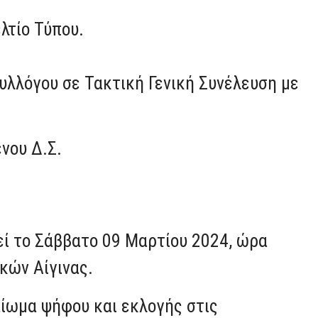
λτίο Τύπου.
Συλλόγου σε Τακτική Γενική Συνέλευση με
νου Δ.Σ.
εί το Σάββατο 09 Μαρτίου 2024, ώρα
κών Αίγινας.
αίωμα ψήφου και εκλογής στις