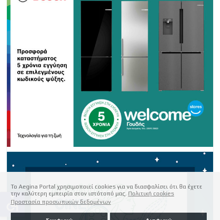
Το Aegina Portal χρησιμοποιεί cookies για να διασφαλίσει ότι θα έχετε
την καλύτερη εμπειρία στον ιστότοπό μας.
Πολιτική cookies
accessible
Προστασία προσωπικών δεδομένων
Συμφωνώ
Διαφωνώ