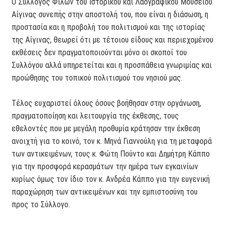
Ο Σύλλογος Φίλων του Ιστορικού και Λαογραφικού Μουσείου
Αίγινας συνεπής στην αποστολή του, που είναι η διάσωση, η
προστασία και η προβολή του πολιτισμού και της ιστορίας
της Αίγινας, θεωρεί ότι με τέτοιου είδους και περιεχομένου
εκθέσεις δεν πραγματοποιούνται μόνο οι σκοποί του
Συλλόγου αλλά υπηρετείται και η προσπάθεια γνωριμίας και
προώθησης του τοπικού πολιτισμού του νησιού μας.
Τέλος ευχαριστεί όλους όσους βοήθησαν στην οργάνωση,
πραγματοποίηση και λειτουργία της έκθεσης, τους
εθελοντές που με μεγάλη προθυμία κράτησαν την έκθεση
ανοιχτή για το κοινό, τον κ. Μηνά Γιαννούλη για τη μεταφορά
των αντικειμένων, τους κ. Φώτη Πούντο και Δημήτρη Κάππο
για την προσφορά κερασμάτων την ημέρα των εγκαινίων
κυρίως όμως τον ίδιο τον κ. Ανδρέα Κάππο για την ευγενική
παραχώρηση των αντικειμένων και την εμπιστοσύνη του
προς το Σύλλογο.