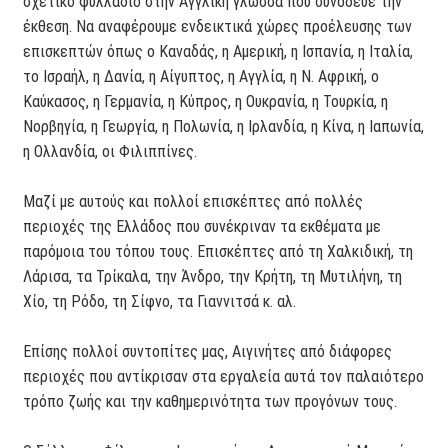
σχετικό φυλλάδιο στην Αγγλική γλώσσα που συνόδευε την
έκθεση. Να αναφέρουμε ενδεικτικά χώρες προέλευσης των
επισκεπτών όπως ο Καναδάς, η Αμερική, η Ισπανία, η Ιταλία,
το Ισραήλ, η Δανία, η Αίγυπτος, η Αγγλία, η Ν. Αφρική, ο
Καύκασος, η Γερμανία, η Κύπρος, η Ουκρανία, η Τουρκία, η
Νορβηγία, η Γεωργία, η Πολωνία, η Ιρλανδία, η Κίνα, η Ιαπωνία,
η Ολλανδία, οι Φιλιππίνες.
Μαζί με αυτούς και πολλοί επισκέπτες από πολλές
περιοχές της Ελλάδος που συνέκριναν τα εκθέματα με
παρόμοια του τόπου τους. Επισκέπτες από τη Χαλκιδική, τη
Λάρισα, τα Τρίκαλα, την Άνδρο, την Κρήτη, τη Μυτιλήνη, τη
Χίο, τη Ρόδο, τη Σίφνο, τα Γιαννιτσά κ. αλ.
Επίσης πολλοί συντοπίτες μας, Αιγινήτες από διάφορες
περιοχές που αντίκρισαν στα εργαλεία αυτά τον παλαιότερο
τρόπο ζωής και την καθημερινότητα των προγόνων τους.