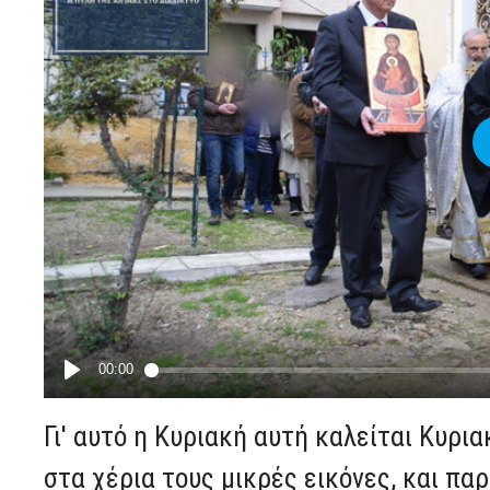
Γι' αυτό η Κυριακή αυτή καλείται Κυρι
στα χέρια τους μικρές εικόνες, και πα