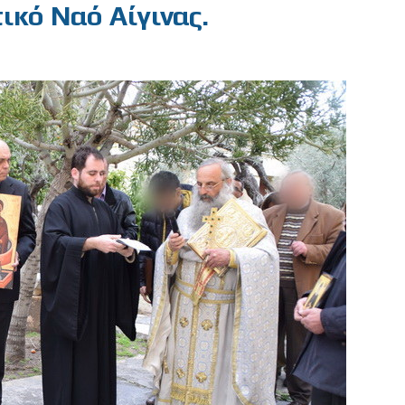
κό Ναό Αίγινας.