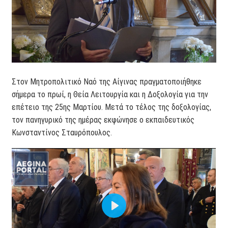
Στον Μητροπολιτικό Ναό της Αίγινας πραγματοποιήθηκε
σήμερα το πρωί, η Θεία Λειτουργία και η Δοξολογία για την
επέτειο της 25ης Μαρτίου. Μετά το τέλος της δοξολογίας,
τον πανηγυρικό της ημέρας εκφώνησε ο εκπαιδευτικός
Κωνσταντίνος Σταυρόπουλος.