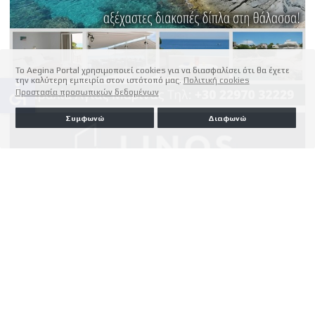
Το Aegina Portal χρησιμοποιεί cookies για να διασφαλίσει ότι θα έχετε
την καλύτερη εμπειρία στον ιστότοπό μας.
Πολιτική cookies
accessible
Προστασία προσωπικών δεδομένων
Συμφωνώ
Διαφωνώ