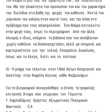
τον ενάρετο βίο του, την πραότητα του , την ταπεινότητά
του .Με την γλυκύτητα του προσώπου του και του χαρακτήρα
του διείσδυε στα βάθη της ψυχής του καθενός . Κοντά του
,εύρισκαν την γαλήνη στον εαυτό τους και την λύση στο
πρόβλημα που τους απασχολούσε . Ένα θαύμα επιτελείτο
στην ψυχή τους, όπως το περιγράφουν . Από την άλλη
πλευρά, ο ίδιος, υπέμενε τα βάσανα που του συνέβαιναν
,χωρίς καθόλου να δυσανασχετήσει, αλλά με υπομονή και
καρτερικότητα για την τελική Επουράνια Δικαίωση ,
όπως και το έλεγε, διότι και το πίστευε.
ΙΙΙ.- Η μνήμη του τελείται στον Ι.Ναό Αγίων Κυπριανού και
Ιουστίνης στην Κυψέλη Αίγινας κάθε Φεβρουάριο .
Για το βιογραφικό συνεργάσθηκε η άτυπη τετραμελής
επιτροπή. Άτομα που γνώρισαν τον Γέροντα.
1. Λαμπαδάριος Χρήστος: Αξιωματικός Πολεμικού
Ναυτικού. Ε.Α