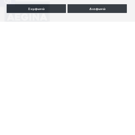
Συμφωνώ
Διαφωνώ
© 2007 - 2026 Aegina Portal
Αριθμός Πιστοποίησης Μ.Η.Τ. 252054
Επικοινωνία