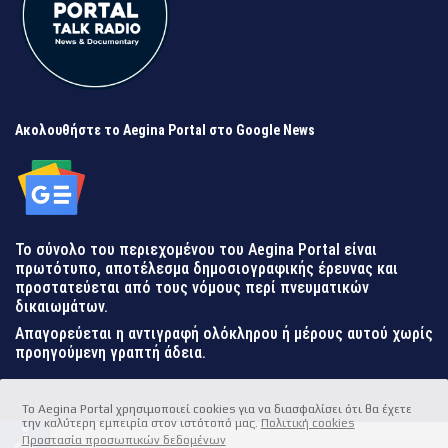
Ακολουθήστε το Aegina Portal στο Google News
Το σύνολο του περιεχομένου του Aegina Portal είναι
πρωτότυπο, αποτέλεσμα δημοσιογραφικής έρευνας και
προστατεύεται από τους νόμους περί πνευματικών
δικαιωμάτων.
Απαγορεύεται η αντιγραφή ολόκληρου ή μέρους αυτού χωρίς
προηγούμενη γραπτή άδεια.
Το Aegina Portal χρησιμοποιεί cookies για να διασφαλίσει ότι θα έχετε
την καλύτερη εμπειρία στον ιστότοπό μας.
Πολιτική cookies
accessible
Προστασία προσωπικών δεδομένων