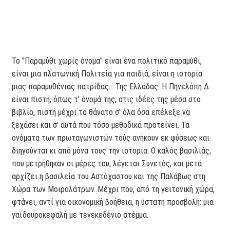
Το "Παραμύθι χωρίς όνομα" είναι ένα πολιτικό παραμύθι,
είναι μια πλατωνική Πολιτεία για παιδιά, είναι η ιστορία
μιας παραμυθένιας πατρίδας... Της Ελλάδας. Η Πηνελόπη Δ.
είναι πιστή, όπως τ' όνομά της, στις ιδέες της μέσα στο
βιβλίο, πιστή μέχρι το θάνατο σ' όλα όσα επέλεξε να
ξεχάσει και σ' αυτά που τόσο μεθοδικά προτείνει. Τα
ονόματα των πρωταγωνιστών τούς ανήκουν εκ φύσεως και
διηγούνται κι από μόνα τους την ιστορία. Ο καλός βασιλιάς,
που μετρήθηκαν οι μέρες του, λέγεται Συνετός, και μετά
αρχίζει η βασιλεία του Αστόχαστου και της Παλάβως στη
Χώρα των Μοιρολάτρων. Μέχρι που, από τη γειτονική χώρα,
φτάνει, αντί για οικονομική βοήθεια, η ύστατη προσβολή: μια
γαϊδουροκεφαλή με τενεκεδένιο στέμμα.