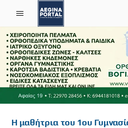
Featured
H μαθήτρια του 1ου Γυμνασί