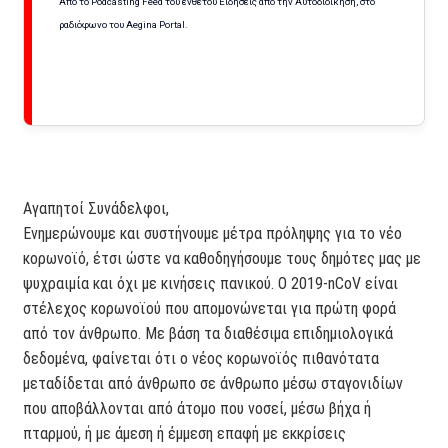
Από το Podcasting Feed του ένθετου Ειδήσεις από την Αυτοδιοίκηση, στο
ραδιόφωνο του Aegina Portal.
Αγαπητοί Συνάδελφοι,
Ενημερώνουμε και συστήνουμε μέτρα πρόληψης για το νέο
κορωνοϊό, έτσι ώστε να καθοδηγήσουμε τους δημότες μας με
ψυχραιμία και όχι με κινήσεις πανικού. Ο 2019-nCoV είναι
στέλεχος κορωνοϊού που απομονώνεται για πρώτη φορά
από τον άνθρωπο. Με βάση τα διαθέσιμα επιδημιολογικά
δεδομένα, φαίνεται ότι ο νέος κορωνοϊός πιθανότατα
μεταδίδεται από άνθρωπο σε άνθρωπο μέσω σταγονιδίων
που αποβάλλονται από άτομο που νοσεί, μέσω βήχα ή
πταρμού, ή με άμεση ή έμμεση επαφή με εκκρίσεις