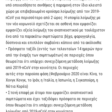
υπό οποιεσδήποτε συνθήκες ή παραμονή στον ίδιο κλειστό
χώρο με επιβεβαιωμένο κρούσμα λοίμωξης από τον 2019-
nCoV για περισσότερο από 2 ώρες. Η υποψία λοίμωξης με
τον νέο κορωνοϊό σχετίζεται σε ασθενή που εμφανίζει
εμφανίζει οξεία λοίμωξη του αναπνευστικού με τουλάχιστον
ένα από τα παρακάτω συμπτώματα: βήχα, φαρυγγαλγία,
δύσπνοια και επιπλέον συμβαίνει κάποιο από τα ακόλουθα:
• Πρόσφατο ταξίδι (εντός των τελευταίων 14 ημερών πριν
από την έναρξη των συμπτωμάτων) σε περιοχές όπου
θεωρείται ότι υπάρχει συνεχιζόμενη μετάδοση λοίμωξης
από 2019-nCoV στην κοινότητα. Οι περιοχές
αυτές στην παρούσα φάση (Φεβρουάριο 2020 είναι Κίνα, το
Χονγκ Κονγκ, το Ιράν, η Ιταλία, η Ιαπωνία, η Σιγκαπούρη, η
Νότια Κορέα)
• Στενή επαφή με άτομο που εμφανίζει αναπνευστικά
συμπτώματα και έχει ταξιδέψει πρόσφατα σε περιοχές
όπου θεωρείται ότι υπάρχει συνεχιζόμενη μετάδοση
λοίμωξης από 2019-nCoV στην κοινότητα