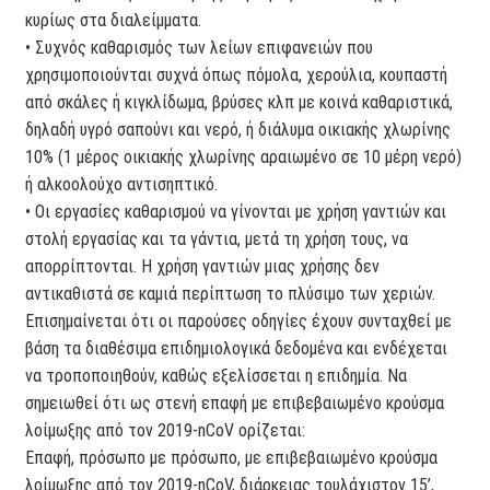
κυρίως στα διαλείμματα.
• Συχνός καθαρισμός των λείων επιφανειών που
χρησιμοποιούνται συχνά όπως πόμολα, χερούλια, κουπαστή
από σκάλες ή κιγκλίδωμα, βρύσες κλπ με κοινά καθαριστικά,
δηλαδή υγρό σαπούνι και νερό, ή διάλυμα οικιακής χλωρίνης
10% (1 μέρος οικιακής χλωρίνης αραιωμένο σε 10 μέρη νερό)
ή αλκοολούχο αντισηπτικό.
• Οι εργασίες καθαρισμού να γίνονται με χρήση γαντιών και
στολή εργασίας και τα γάντια, μετά τη χρήση τους, να
απορρίπτονται. Η χρήση γαντιών μιας χρήσης δεν
αντικαθιστά σε καμιά περίπτωση το πλύσιμο των χεριών.
Επισημαίνεται ότι οι παρούσες οδηγίες έχουν συνταχθεί με
βάση τα διαθέσιμα επιδημιολογικά δεδομένα και ενδέχεται
να τροποποιηθούν, καθώς εξελίσσεται η επιδημία. Να
σημειωθεί ότι ως στενή επαφή με επιβεβαιωμένο κρούσμα
λοίμωξης από τον 2019-nCoV ορίζεται:
Επαφή, πρόσωπο με πρόσωπο, με επιβεβαιωμένο κρούσμα
λοίμωξης από τον 2019-nCoV, διάρκειας τουλάχιστον 15’,