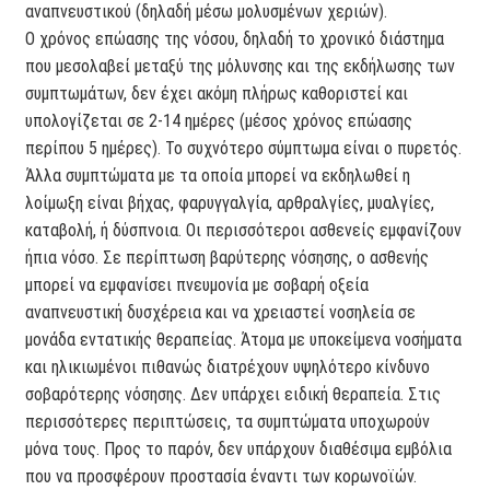
αναπνευστικού (δηλαδή μέσω μολυσμένων χεριών).
Ο χρόνος επώασης της νόσου, δηλαδή το χρονικό διάστημα
που μεσολαβεί μεταξύ της μόλυνσης και της εκδήλωσης των
συμπτωμάτων, δεν έχει ακόμη πλήρως καθοριστεί και
υπολογίζεται σε 2-14 ημέρες (μέσος χρόνος επώασης
περίπου 5 ημέρες). Το συχνότερο σύμπτωμα είναι ο πυρετός.
Άλλα συμπτώματα με τα οποία μπορεί να εκδηλωθεί η
λοίμωξη είναι βήχας, φαρυγγαλγία, αρθραλγίες, μυαλγίες,
καταβολή, ή δύσπνοια. Οι περισσότεροι ασθενείς εμφανίζουν
ήπια νόσο. Σε περίπτωση βαρύτερης νόσησης, ο ασθενής
μπορεί να εμφανίσει πνευμονία με σοβαρή οξεία
αναπνευστική δυσχέρεια και να χρειαστεί νοσηλεία σε
μονάδα εντατικής θεραπείας. Άτομα με υποκείμενα νοσήματα
και ηλικιωμένοι πιθανώς διατρέχουν υψηλότερο κίνδυνο
σοβαρότερης νόσησης. ∆εν υπάρχει ειδική θεραπεία. Στις
περισσότερες περιπτώσεις, τα συμπτώματα υποχωρούν
μόνα τους. Προς το παρόν, δεν υπάρχουν διαθέσιμα εμβόλια
που να προσφέρουν προστασία έναντι των κορωνοϊών.