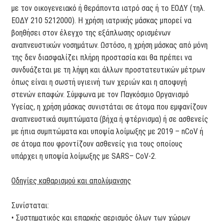
με τον οικογενειακό ή θεράποντα ιατρό σας ή το ΕΟ∆Υ (τηλ.
ΕΟ∆Υ 210 5212000). Η χρήση ιατρικής μάσκας μπορεί να
βοηθήσει στον έλεγχο της εξάπλωσης ορισμένων
αναπνευστικών νοσημάτων. Ωστόσο, η χρήση μάσκας από μόνη
της δεν διασφαλίζει πλήρη προστασία και θα πρέπει να
συνδυάζεται με τη λήψη και άλλων προστατευτικών μέτρων
όπως είναι η σωστή υγιεινή των χεριών και η αποφυγή
στενών επαφών. Σύμφωνα με τον Παγκόσμιο Οργανισμό
Υγείας, η χρήση μάσκας συνιστάται σε άτομα που εμφανίζουν
αναπνευστικά συμπτώματα (βήχα ή φτέρνισμα) ή σε ασθενείς
με ήπια συμπτώματα και υποψία λοίμωξης με 2019 – nCoV ή
σε άτομα που φροντίζουν ασθενείς για τους οποίους
υπάρχει η υποψία λοίμωξης με SARS– CoV-2.
Οδηγίες καθαρισμού και απολύμανσης
Συνίσταται:
• Συστηματικός και επαρκής αερισμός όλων των χώρων