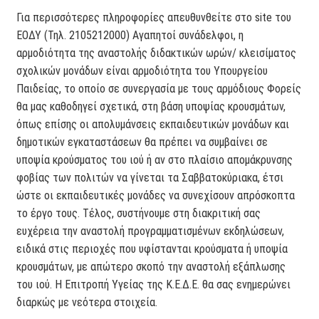
Για περισσότερες πληροφορίες απευθυνθείτε στο site του
ΕΟ∆Υ (Τηλ. 2105212000) Αγαπητοί συνάδελφοι, η
αρμοδιότητα της αναστολής διδακτικών ωρών/ κλεισίματος
σχολικών μονάδων είναι αρμοδιότητα του Υπουργείου
Παιδείας, το οποίο σε συνεργασία με τους αρμόδιους Φορείς
θα μας καθοδηγεί σχετικά, στη βάση υποψίας κρουσμάτων,
όπως επίσης οι απολυμάνσεις εκπαιδευτικών μονάδων και
δημοτικών εγκαταστάσεων θα πρέπει να συμβαίνει σε
υποψία κρούσματος του ιού ή αν στο πλαίσιο απομάκρυνσης
φοβίας των πολιτών να γίνεται τα Σαββατοκύριακα, έτσι
ώστε οι εκπαιδευτικές μονάδες να συνεχίσουν απρόσκοπτα
το έργο τους. Τέλος, συστήνουμε στη διακριτική σας
ευχέρεια την αναστολή προγραμματισμένων εκδηλώσεων,
ειδικά στις περιοχές που υφίστανται κρούσματα ή υποψία
κρουσμάτων, με απώτερο σκοπό την αναστολή εξάπλωσης
του ιού. Η Επιτροπή Υγείας της Κ.Ε.∆.Ε. θα σας ενημερώνει
διαρκώς με νεότερα στοιχεία.