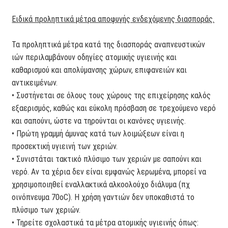
Ειδικά προληπτικά μέτρα αποφυγής ενδεχόμενης διασποράς.
Τα προληπτικά μέτρα κατά της διασποράς αναπνευστικών
ιών περιλαμβάνουν οδηγίες ατομικής υγιεινής και
καθαρισμού και απολύμανσης χώρων, επιφανειών και
αντικειμένων.
• Συστήνεται σε όλους τους χώρους της επιχείρησης καλός
εξαερισμός, καθώς και εύκολη πρόσβαση σε τρεχούμενο νερό
και σαπούνι, ώστε να τηρούνται οι κανόνες υγιεινής.
• Πρώτη γραμμή άμυνας κατά των λοιμώξεων είναι η
προσεκτική υγιεινή των χεριών.
• Συνιστάται τακτικό πλύσιμο των χεριών με σαπούνι και
νερό. Aν τα χέρια δεν είναι εμφανώς λερωμένα, μπορεί να
χρησιμοποιηθεί εναλλακτικά αλκοολούχο διάλυμα (πχ
οινόπνευμα 70οC). Η χρήση γαντιών δεν υποκαθιστά το
πλύσιμο των χεριών.
• Τηρείτε σχολαστικά τα μέτρα ατομικής υγιεινής όπως: