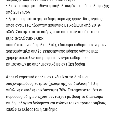
• Στενή επαφή με πιθανό ή επιβεβαιωμένο κρούσμα λοίμωξης
από 2019nCoV
• Εργασία ή επίσκεψη σε δομή παροχής φροντίδας υγείας
όπου αντιμετωπίζονταν ασθενείς με λοίμωξη από 2019-
nCoV. Συστήνεται να υπάρχει σε επαρκείς ποσότητες το
εξής αναλώσιμο υλικό:
σαπούνι και νερό ή αλκοολούχο διάλυμα καθαρισμού χεριών
χαρτομάντηλα απλές χειρουργικές μάσκες γάντια μιας
χρήσης σακούλες απορριμμάτων υγρά καθαρισμού
επιφανειών με απολυμαντικό με αντιϊκή δράση.
Αποτελεσματικά απολυμαντικά είναι το διάλυμα
υποχλωριώδους νατρίου (χλωρίνης) σε διάλυση 1:10 ή η
αιθυλική αλκοόλη (οινόπνευμα) 70%. Επισημαίνεται ότι οι
παρούσες οδηγίες έχουν συνταχθεί με βάση τα διαθέσιμα
επιδημιολογικά δεδομένα και ενδέχεται να τροποποιηθούν,
καθώς εξελίσσεται η επιδημία.