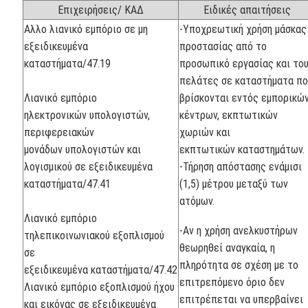
Επιχειρήσεις/ ΚΑΔ
Ειδικές απαιτήσεις
Αλλο λιανικό εμπόριο σε μη
-Υποχρεωτική χρήση μάσκας
εξειδικευμένα
προστασίας από το
καταστήματα/47.19
προσωπικό εργασίας και το
πελάτες σε καταστήματα πο
Λιανικό εμπόριο
βρίσκονται εντός εμπορικώ
ηλεκτρονικών υπολογιστών,
κέντρων, εκπτωτικών
περιφερειακών
χωριών και
μονάδων υπολογιστών και
εκπτωτικών καταστημάτων.
λογισμικού σε εξειδικευμένα
-Τήρηση απόστασης ενάμισι
καταστήματα/47.41
(1,5) μέτρου μεταξύ των
ατόμων.
Λιανικό εμπόριο
-Αν η χρήση ανελκυστήρων
τηλεπικοινωνιακού εξοπλισμού
θεωρηθεί αναγκαία, η
σε
πληρότητα σε σχέση με το
εξειδικευμένα καταστήματα/47.42
επιτρεπόμενο όριο δεν
Λιανικό εμπόριο εξοπλισμού ήχου
επιτρέπεται να υπερβαίνει
και εικόνας σε εξειδικευμένα