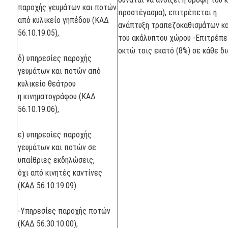
παροχής γευμάτων και ποτών
προστέγασμα), επιτρέπεται η
από κυλικείο γηπέδου (ΚΑΔ
ανάπτυξη τραπεζοκαθισμάτων κα
56.10.19.05),
του ακάλυπτου χώρου -Επιτρέπε
οκτώ τοις εκατό (8%) σε κάθε δ
δ) υπηρεσίες παροχής
γευμάτων και ποτών από
κυλικείο θεάτρου
η κινηματογράφου (ΚΑΔ
56.10.19.06),
ε) υπηρεσίες παροχής
γευμάτων και ποτών σε
υπαίθριες εκδηλώσεις,
όχι από κινητές καντίνες
(ΚΑΔ 56.10.19.09).
-Υπηρεσίες παροχής ποτών
(ΚΑΔ 56.30.10.00),