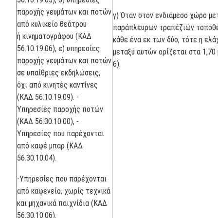
παροχής γευμάτων και ποτών
γ) Όταν στον ενδιάμεσο χώρο με
από κυλικείο θεάτρου
παράπλευρων τραπέζιών τοποθε
ή κινηματογράφου (ΚΑΔ
κάθε ένα εκ των δύο, τότε η ελ
56.10.19.06), ε) υπηρεσίες
μεταξύ αυτών ορίζεται στα 1,70
παροχής γευμάτων και ποτών
6).
σε υπαίθριες εκδηλώσεις,
όχι από κινητές καντίνες
(ΚΑΔ 56.10.19.09). -
Υπηρεσίες παροχής ποτών
(ΚΑΔ 56.30.10.00), -
Υπηρεσίες που παρέχονται
από καφέ μπαρ (ΚΑΔ
56.30.10.04).
-Υπηρεσίες που παρέχονται
από καφενείο, χωρίς τεχνικά
και μηχανικά παιχνίδια (ΚΑΔ
56.30.10.06).