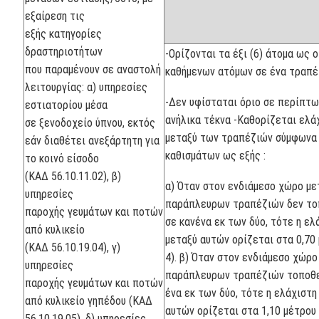
εξαίρεση τις
εξής κατηγορίες
δραστηριοτήτων
-Ορίζονται τα έξι (6) άτομα ως 
που παραμένουν σε αναστολή
καθήμενων ατόμων σε ένα τραπέ
λειτουργίας: α) υπηρεσίες
-Δεν υφίσταται όριο σε περίπτω
εστιατορίου μέσα
ανήλικα τέκνα -Καθορίζεται ελά
σε ξενοδοχείο ύπνου, εκτός
μεταξύ των τραπέζιών σύμφωνα 
εάν διαθέτει ανεξάρτητη για
καθισμάτων ως εξής :
το κοινό είσοδο
(ΚΑΔ 56.10.11.02), β)
α) Όταν στον ενδιάμεσο χώρο με
υπηρεσίες
παράπλευρων τραπέζιών δεν το
παροχής γευμάτων και ποτών
σε κανένα εκ των δύο, τότε η ε
από κυλικείο
μεταξύ αυτών ορίζεται στα 0,70
(ΚΑΔ 56.10.19.04), γ)
4). β) Όταν στον ενδιάμεσο χώρο
υπηρεσίες
παράπλευρων τραπέζιών τοποθε
παροχής γευμάτων και ποτών
ένα εκ των δύο, τότε η ελάχιστ
από κυλικείο γηπέδου (ΚΑΔ
αυτών ορίζεται στα 1,10 μέτρου
56.10.19.05), δ) υπηρεσίες