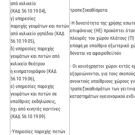
από κυλικείο
τραπεζοκαθίσματα.
(ΚΑΔ 56.10.19.04),
γ) υπηρεσίες
-Η δυνατότητα της χρήσης εσωτε
παροχής γευμάτων και ποτών
επιφάνειας (HE) προκύπτει όταν
από κυλικείο γηπέδου (ΚΑΔ
πλευρές του χώρου πλάτους (Π) 
56.10.19.05),
επαφή με υπαίθριο εξωτερικό χώ
δ) υπηρεσίες παροχής
δύναται να αφαιρεθεί/ούν.
γευμάτων και ποτών από
κυλικείο θεάτρου
- Οι κοινόχρηστοι χώροι εντός 
η κινηματογράφου (ΚΑΔ
εξομοιώνονται, για τους σκοπού
56.10.19.06),
ανοικτούς υπαίθριους χώρους γι
ε) υπηρεσίες παροχής
τραπεζοκαθισμάτων των γειτνι
γευμάτων και ποτών σε
καταστημάτων υγειονομικού ενδ
υπαίθριες εκδηλώσεις,
όχι από κινητές καντίνες
(ΚΑΔ 56.10.19.09).
-Υπηρεσίες παροχής ποτών