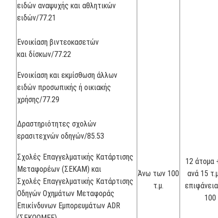
ειδών αναψυχής και αθλητικών
ειδών/77.21
Ενοικίαση βιντεοκασετών
και δίσκων/77.22
Ενοικίαση και εκμίσθωση άλλων
ειδών προσωπικής ή οικιακής
χρήσης/77.29
Δραστηριότητες σχολών
ερασιτεχνών οδηγών/85.53
Σχολές Επαγγελματικής Κατάρτισης
12 άτομα 
Μεταφορέων (ΣΕΚΑΜ) και
Άνω των 100
ανά 15 τ.μ
Σχολές Επαγγελματικής Κατάρτισης
τ.μ.
επιφάνει
Οδηγών Οχημάτων Μεταφοράς
100 
Επικίνδυνων Εμπορευμάτων ADR
(ΣΕΚΟΟΜΕΕ).