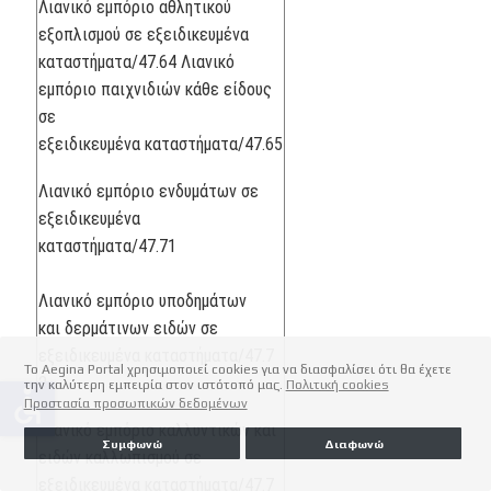
Λιανικό εμπόριο αθλητικού
εξοπλισμού σε εξειδικευμένα
καταστήματα/47.64 Λιανικό
εμπόριο παιχνιδιών κάθε είδους
σε
εξειδικευμένα καταστήματα/47.65
Λιανικό εμπόριο ενδυμάτων σε
εξειδικευμένα
καταστήματα/47.71
Λιανικό εμπόριο υποδημάτων
και δερμάτινων ειδών σε
εξειδικευμένα καταστήματα/47.7
Το Aegina Portal χρησιμοποιεί cookies για να διασφαλίσει ότι θα έχετε
2
την καλύτερη εμπειρία στον ιστότοπό μας.
Πολιτική cookies
accessible
Προστασία προσωπικών δεδομένων
Λιανικό εμπόριο καλλυντικών και
Συμφωνώ
Διαφωνώ
ειδών καλλωπισμού σε
εξειδικευμένα καταστήματα/47.7