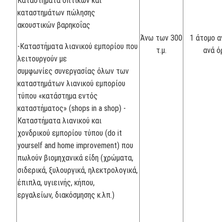
Καταστήματα οπτικών και
καταστημάτων πώλησης
ακουστικών βαρηκοΐας
Άνω των 300
1 άτομο αν
-Καταστήματα λιανικού εμπορίου που
τ.μ.
ανά 
λειτουργούν με
συμφωνίες συνεργασίας όλων των
καταστημάτων λιανικού εμπορίου
τύπου «κατάστημα εντός
καταστήματος» (shops in a shop) -
Καταστήματα λιανικού και
χονδρικού εμπορίου τύπου (do it
yourself and home improvement) που
πωλούν βιομηχανικά είδη (χρώματα,
σιδερικά, ξυλουργικά, ηλεκτρολογικά,
έπιπλα, υγιεινής, κήπου,
εργαλείων, διακόσμησης κ.λπ.)