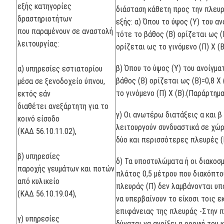
εξής κατηγορίες
διάσταση κάθετη προς την πλευρ
δραστηριοτήτων
εξής: α) Όπου το ύψος (Υ) του α
που παραμένουν σε αναστολή
τότε το βάθος (Β) ορίζεται ως (Β
λειτουργίας:
ορίζεται ως το γινόμενο (Π) X (Β
β) Όπου το ύψος (Υ) του ανοίγμα
α) υπηρεσίες εστιατορίου
βάθος (Β) ορίζεται ως (Β)=0,8 X
μέσα σε ξενοδοχείο ύπνου,
το γινόμενο (Π) X (Β).(Παράρτημα
εκτός εάν
διαθέτει ανεξάρτητη για το
γ) Οι ανωτέρω διατάξεις α και β
κοινό είσοδο
λειτουργούν συνδυαστικά σε χώρ
(ΚΑΔ 56.10.11.02),
δύο και περισσότερες πλευρές 
β) υπηρεσίες
δ) Τα υποστυλώματα ή οι διακοσ
παροχής γευμάτων και ποτών
πλάτος 0,5 μέτρου που διακόπτο
από κυλικείο
πλευράς (Π) δεν λαμβάνονται υπ
(ΚΑΔ 56.10.19.04),
να υπερβαίνουν το είκοσι τοις ε
επιφάνειας της πλευράς -Στην 
γ) υπηρεσίες
δύναται να ανοίξει η οροφή του 