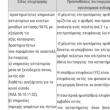
Είδος επιχείρησης
Προϋποθέσεις λειτουργία
υγειονομικού ενδι
-Δραστηριότητες υπηρεσιών
-Ο μέγιστος επιτρεπόμενος αρι
εστιατορίων και κινητών
ορίζεται ως ο αριθμός που προκ
μονάδων εστίασης/5610, με
αναλογία ενός πελάτη ανά 2 τ.μ.
εξαίρεση τις
επιτρεπόμενης επιφάνειας λειτ
εξής κατηγορίες
-Ο μέγιστος επιτρεπόμενος αρι
δραστηριοτήτων
δύναται να υπερβαίνει τον επιτ
που παραμένουν σε αναστολή
αριθμό πελατών που επιτρέπετα
λειτουργίας:
άδεια λειτουργίας του καταστήμ
α) υπηρεσίες εστιατορίου
μέσα σε ξενοδοχείο ύπνου,
Η υπαίθρια επιφάνεια (ΥΕ) είναι
εκτός εάν
επιφάνειας εκτός του φυσικού 
διαθέτει ανεξάρτητη για το
επιχείρηση δύναται να αναπτύξε
κοινό είσοδο
(ΚΑΔ 56.10.11.02),
Η εσωτερική ημιυπαίθρια επιφάνε
β) υπηρεσίες
εμβαδόν εντός
παροχής γευμάτων και ποτών
του καταστήματος όπου δύνα