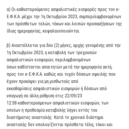
α) Οι καθυστερούμενες ασφαλιστικές εισφορές προς τον e-
Ε.Φ.Κ.Α. μέχρι την 1η Οκτωβρίου 2023, συμπεριλαμβανομένων
των πρόσθετων τελών, τόκων και λοιπών προσαυξήσεων της
ίδιας ημερομηνίας, κεφαλαιοποιούνται.
β) Αναστέλλεται για δύο (2) μήνες, αρχής γενομένης από την
1η Οκτωβρίου 2023, η καταβολή των τρεχουσών
ασφαλιστικών εισφορών, περιλαμβανομένων
όσων καθίστανται απαιτητών μετά την ημερομηνία αυτή,
προς τον e-Ε.Φ.Κ.Α. καθώς και τυχόν δόσεων οφειλής που
έχουν προκύψει για μη μισθωτούς από
εκκαθαρίσεις ασφαλιστικών εισφορών ή δόσεων από
υπαγωγή σε άλλη ρύθμιση στις 22/09/23
12:58 καθυστερούμενων ασφαλιστικών εισφορών, των
οποίων η προθεσμία καταβολής λήγει εντός του
διαστήματος αναστολής. Κατά το χρονικό διάστημα
αναστολής δεν υπολογίζονται πρόσθετα τέλη, τόκοι και