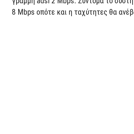
γραμμή adsl 2 Mbps. Σύντομα το σύστη
8 Mbps οπότε και η ταχύτητες θα ανέβ