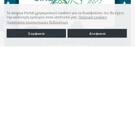
Το Aegina Portal χρησιμοποιεί cookies για να διασφαλίσει ότι θα έχετε
την καλύτερη εμπειρία στον ιστότοπό μας.
Πολιτική cookies
accessible
Προστασία προσωπικών δεδομένων
Συμφωνώ
Διαφωνώ