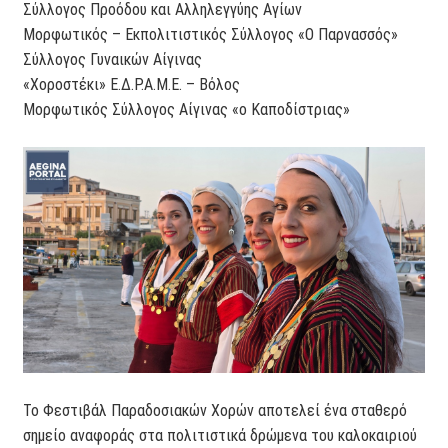
Σύλλογος Προόδου και Αλληλεγγύης Αγίων
Μορφωτικός – Εκπολιτιστικός Σύλλογος «Ο Παρνασσός»
Σύλλογος Γυναικών Αίγινας
«Χοροστέκι» Ε.Δ.Ρ.Α.Μ.Ε. – Βόλος
Μορφωτικός Σύλλογος Αίγινας «ο Καποδίστριας»
Το Φεστιβάλ Παραδοσιακών Χορών αποτελεί ένα σταθερό
σημείο αναφοράς στα πολιτιστικά δρώμενα του καλοκαιριού