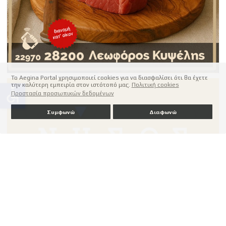
Το Aegina Portal χρησιμοποιεί cookies για να διασφαλίσει ότι θα έχετε
την καλύτερη εμπειρία στον ιστότοπό μας.
Πολιτική cookies
accessible
Προστασία προσωπικών δεδομένων
Συμφωνώ
Διαφωνώ