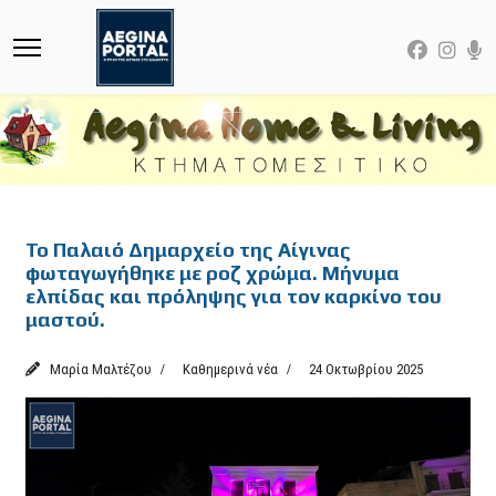
Featured
Το Παλαιό Δημαρχείο της Αίγινας
φωταγωγήθηκε με ροζ χρώμα. Μήνυμα
ελπίδας και πρόληψης για τον καρκίνο του
μαστού.
Μαρία Μαλτέζου
Καθημερινά νέα
24 Οκτωβρίου 2025