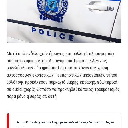
Μετά από ενδελεχείς έρευνες και συλλογή πληροφοριών
από αστυνομικούς του Αστυνομικού Τμήματος Αίγινας,
συνελήφθησαν δύο ημεδαποί οι οποίοι κάνοντας χρήση
αυτοσχέδιων εκρηκτικών - εμπρηστικών μηχανισμών, τύπου
μολότοφ, προκάλεσαν πυρκαγιά μικρής έκτασης, εξωτερικά
σε οικία, χωρίς ωστόσο να προκληθεί κάποιος τραυματισμός
παρά μόνο φθορές σε αυτή.
Από το Podcasting Feed του Ενημερωτικού Δελτίου στο ραδιόφωνο του Aegina