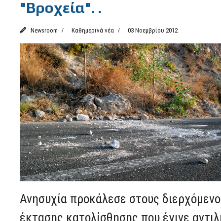
"Βροχεία". .
Newsroom
Καθημερινά νέα
03 Νοεμβρίου 2012
Ανησυχία προκάλεσε στους διερχόμενου
έκτασης κατολίσθησης που έγινε αντιλ